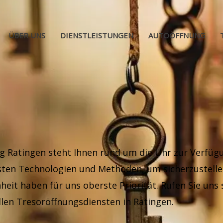
ÜBER UNS
DIENSTLEISTUNGEN
AUTOÖFFNUNG
 Ratingen steht Ihnen rund um die Uhr zur Verfügun
uesten Technologien und Methoden, um sicherzustell
nheit haben für uns oberste Priorität. Rufen Sie uns 
len Tresoröffnungsdiensten in Ratingen.