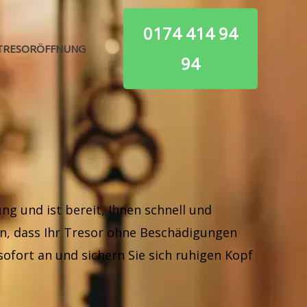
0174 414 94
TRESORÖFFNUNG
94
g und ist bereit, Ihnen schnell und
en, dass Ihr Tresor ohne Beschädigungen
sofort an und sichern Sie sich ruhigen Kopf